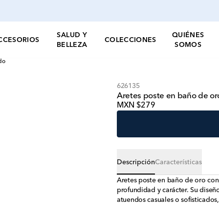
SALUD Y
QUIÉNES
CCESORIOS
COLECCIONES
BELLEZA
SOMOS
do
626135
Aretes poste en baño de o
MXN $279
Descripción
Características
Aretes poste en baño de oro co
profundidad y carácter. Su dise
atuendos casuales o sofisticado