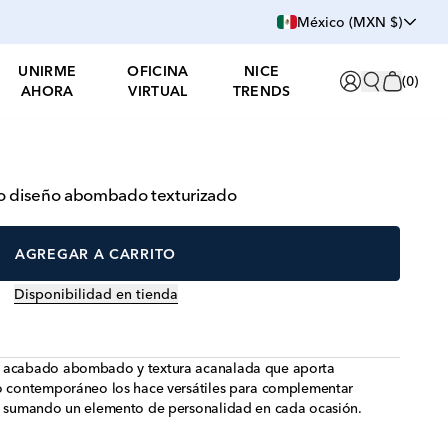
México (MXN $)
UNIRME
OFICINA
NICE
(
0
)
AHORA
VIRTUAL
TRENDS
ro diseño abombado texturizado
AGREGAR A CARRITO
Disponibilidad en tienda
n acabado abombado y textura acanalada que aporta
ño contemporáneo los hace versátiles para complementar
s, sumando un elemento de personalidad en cada ocasión.