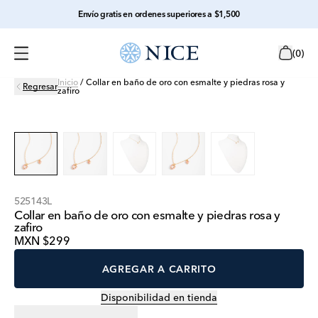
Envío gratis en ordenes superiores a $1,500
(
0
)
Inicio
/
Collar en baño de oro con esmalte y piedras rosa y
Regresar
zafiro
525143L
Collar en baño de oro con esmalte y piedras rosa y
zafiro
MXN $299
AGREGAR A CARRITO
Disponibilidad en tienda