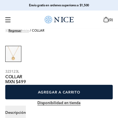
Envío gratis en ordenes superiores a $1,500
(
0
)
Regresar
Inicio
/
COLLAR
323123L
COLLAR
MXN $499
AGREGAR A CARRITO
Disponibilidad en tienda
Descripción