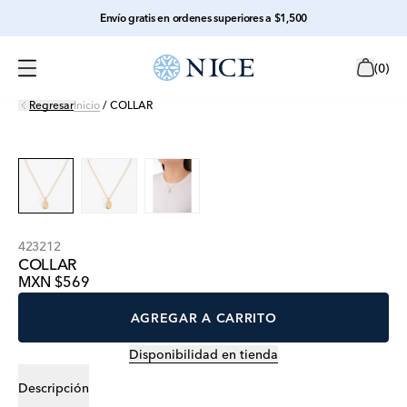
Envío gratis en ordenes superiores a $1,500
(
0
)
Regresar
Inicio
/
COLLAR
423212
COLLAR
MXN $569
AGREGAR A CARRITO
Disponibilidad en tienda
Descripción