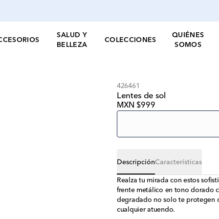
SALUD Y
QUIÉNES
CCESORIOS
COLECCIONES
BELLEZA
SOMOS
426461
Lentes de sol
MXN $999
Descripción
Características
Realza tu mirada con estos sofis
frente metálico en tono dorado co
degradado no solo te protegen d
cualquier atuendo.