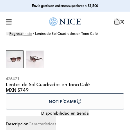
Envío gratis en ordenes superiores a $1,500
(
0
)
Regresar
Inicio
/
Lentes de Sol Cuadrados en Tono Café
426471
Lentes de Sol Cuadrados en Tono Café
MXN $749
NOTIFÍCAME
Disponibilidad en tienda
Descripción
Características