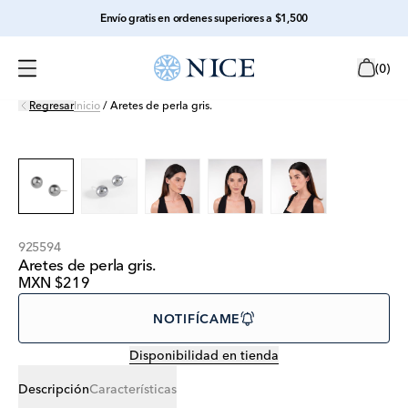
Envío gratis en ordenes superiores a $1,500
(
0
)
Regresar
Inicio
/
Aretes de perla gris.
925594
Aretes de perla gris.
MXN $219
NOTIFÍCAME
Disponibilidad en tienda
Descripción
Características